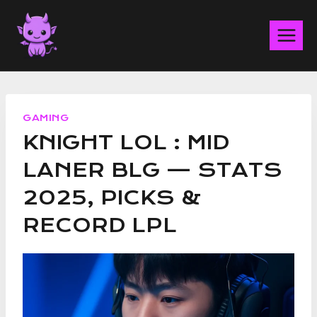
Aller
au
contenu
GAMING
KNIGHT LOL : MID
LANER BLG — STATS
2025, PICKS &
RECORD LPL