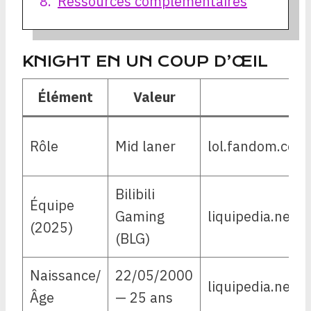
Ressources complémentaires
KNIGHT EN UN COUP D’ŒIL
Élément
Valeur
Où
Rôle
Mid laner
lol.fandom.com
Bilibili
Équipe
Gaming
liquipedia.net/
(2025)
(BLG)
Naissance/
22/05/2000
liquipedia.net/
Âge
— 25 ans