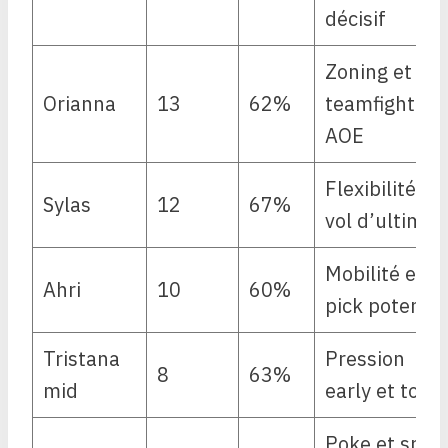
décisif
Zoning et
Orianna
13
62%
teamfight
AOE
Flexibilité et
Sylas
12
67%
vol d’ultimes
Mobilité et
Ahri
10
60%
pick potentia
Tristana
Pression
8
63%
mid
early et tour
Poke et split