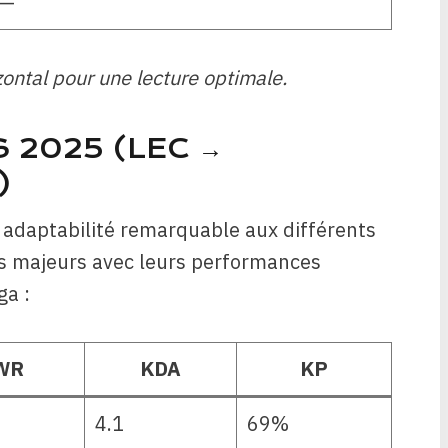
—
zontal pour une lecture optimale.
 2025 (LEC →
)
adaptabilité remarquable aux différents
cks majeurs avec leurs performances
ga :
WR
KDA
KP
4.1
69%