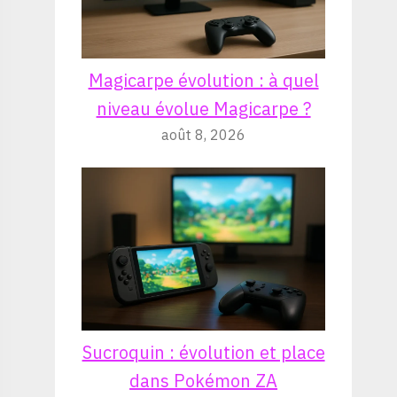
Magicarpe évolution : à quel
niveau évolue Magicarpe ?
août 8, 2026
Sucroquin : évolution et place
dans Pokémon ZA