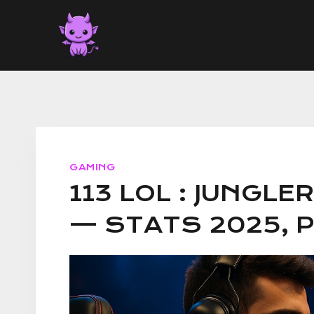
Aller
au
contenu
GAMING
113 LOL : JUNGL
— STATS 2025, P