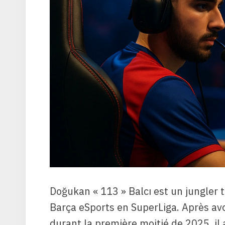
Doğukan « 113 » Balcı est un jungler
Barça eSports en SuperLiga. Après avo
durant la première moitié de 2025, il a