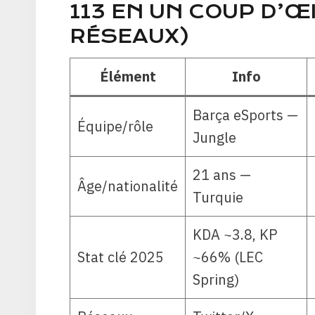
113 EN UN COUP D’ŒI
RÉSEAUX)
Élément
Info
Barça eSports —
Équipe/rôle
Jungle
21 ans —
Âge/nationalité
Turquie
KDA ~3.8, KP
Stat clé 2025
~66% (LEC
Spring)