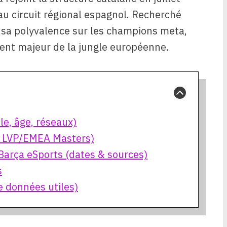
u circuit régional espagnol. Recherché
 sa polyvalence sur les champions meta,
ent majeur de la jungle européenne.
le, âge, réseaux)
→ LVP/EMEA Masters)
Barça eSports (dates & sources)
s
e données utiles)