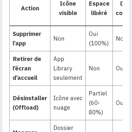
Icône
Espace
Don
Action
visible
libéré
cons
Supprimer
Oui
Non
Non
l’app
(100%)
Retirer de
App
l’écran
Library
Non
Oui
d’accueil
seulement
Partiel
Désinstaller
Icône avec
(60-
Oui
(Offload)
nuage
80%)
Dossier