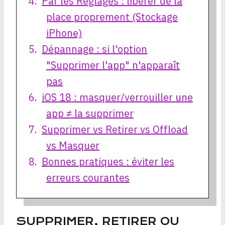
Par les Réglages : libérer de la
place proprement (Stockage
iPhone)
Dépannage : si l'option
"Supprimer l'app" n'apparaît
pas
iOS 18 : masquer/verrouiller une
app ≠ la supprimer
Supprimer vs Retirer vs Offload
vs Masquer
Bonnes pratiques : éviter les
erreurs courantes
SUPPRIMER, RETIRER OU