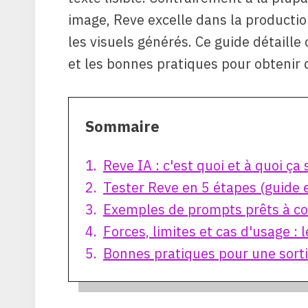
image, Reve excelle dans la producti
les visuels générés. Ce guide détaille 
et les bonnes pratiques pour obtenir 
Sommaire
Reve IA : c'est quoi et à quoi ça
Tester Reve en 5 étapes (guide 
Exemples de prompts prêts à cop
Forces, limites et cas d'usage : 
Bonnes pratiques pour une sorti