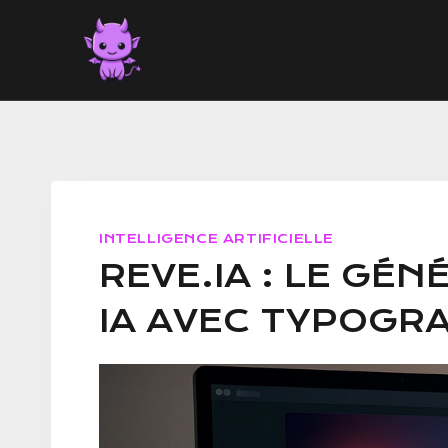
Aller
au
contenu
INTELLIGENCE ARTIFICIELLE
REVE.IA : LE GÉ
IA AVEC TYPOGR