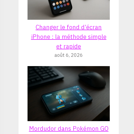
Changer le fond d’écran
iPhone : la méthode simple
et rapide
août 6, 2026
Mordudor dans Pokémon GO