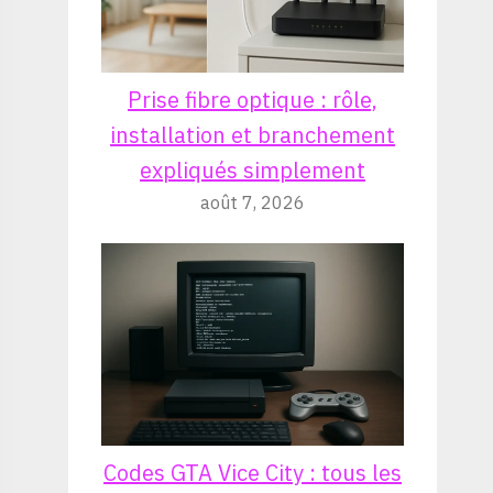
Prise fibre optique : rôle,
installation et branchement
expliqués simplement
août 7, 2026
Codes GTA Vice City : tous les