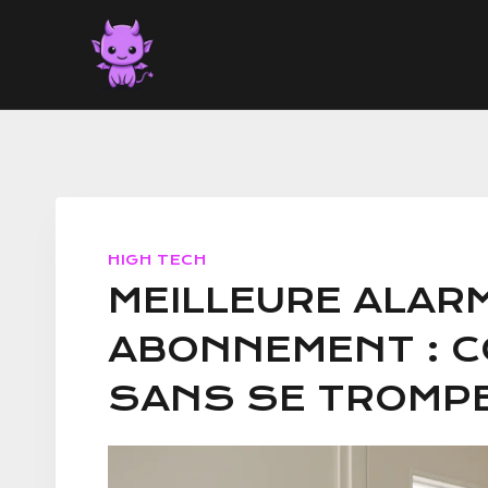
Aller
au
contenu
HIGH TECH
MEILLEURE ALAR
ABONNEMENT : C
SANS SE TROMP