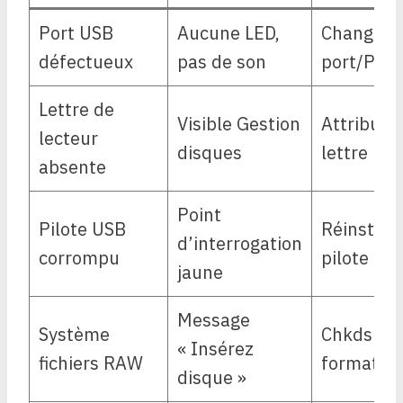
Port USB
Aucune LED,
Changer 
défectueux
pas de son
port/PC
Lettre de
Visible Gestion
Attribuer
lecteur
disques
lettre
absente
Point
Pilote USB
Réinstall
d’interrogation
corrompu
pilote
jaune
Message
Système
Chkdsk /f
« Insérez
fichiers RAW
formatag
disque »