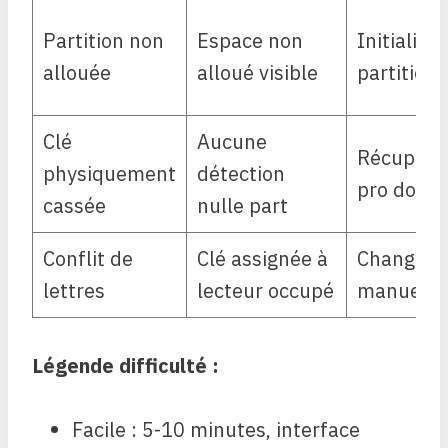
Partition non
Espace non
Initialiser
allouée
alloué visible
partition
Clé
Aucune
Récupéra
physiquement
détection
pro donn
cassée
nulle part
Conflit de
Clé assignée à
Changer l
lettres
lecteur occupé
manuelle
Légende difficulté :
Facile : 5-10 minutes, interface