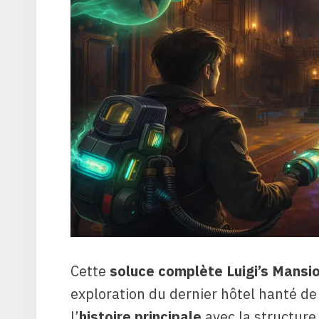
Cette
soluce complète Luigi’s Mansi
exploration du dernier hôtel hanté de 
l’
histoire principale
avec la structur