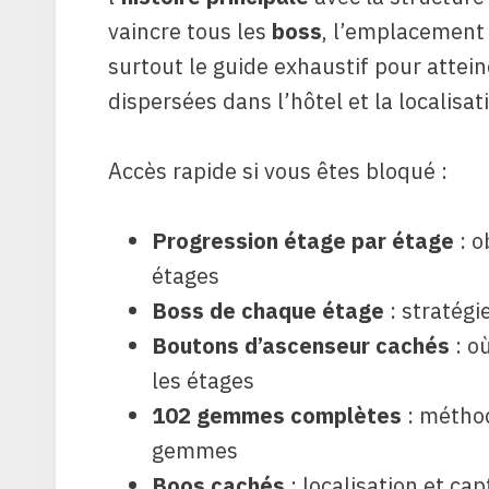
vaincre tous les
boss
, l’emplacement
surtout le guide exhaustif pour attei
dispersées dans l’hôtel et la localisat
Accès rapide si vous êtes bloqué :
Progression étage par étage
: o
étages
Boss de chaque étage
: stratégi
Boutons d’ascenseur cachés
: o
les étages
102 gemmes complètes
: méthod
gemmes
Boos cachés
: localisation et ca