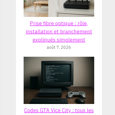
Prise fibre optique : rôle,
installation et branchement
expliqués simplement
août 7, 2026
Codes GTA Vice City : tous les