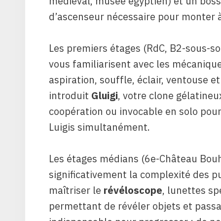
médiéval, musée égyptien) et un boss
d’ascenseur nécessaire pour monter à 
Les premiers étages (RdC, B2-sous-sol
vous familiarisent avec les mécaniqu
aspiration, souffle, éclair, ventouse 
introduit
Gluigi
, votre clone gélatine
coopération ou invocable en solo pou
Luigis simultanément.
Les étages médians (6e-Château Bou
significativement la complexité des p
maîtriser le
révéloscope
, lunettes s
permettant de révéler objets et passag