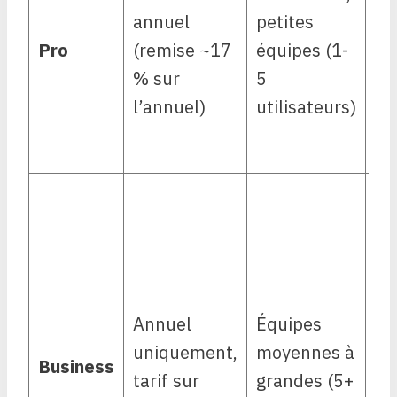
ill
annuel
petites
Im
Pro
(remise ~17
équipes (1-
te
% sur
5
ma
l’annuel)
utilisateurs)
in
ba
To
Ja
(a
pr
au
Annuel
Équipes
se
uniquement,
moyennes à
Business
vo
tarif sur
grandes (5+
mu