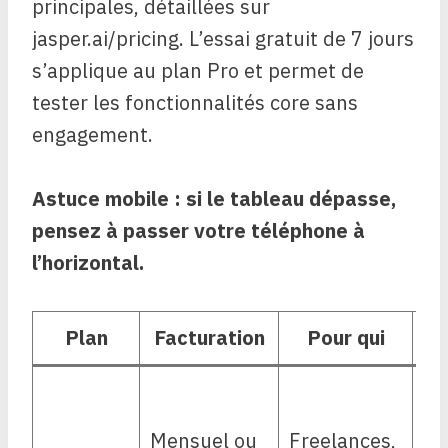
principales, détaillées sur
jasper.ai/pricing. L’essai gratuit de 7 jours
s’applique au plan Pro et permet de
tester les fonctionnalités core sans
engagement.
Astuce mobile : si le tableau dépasse,
pensez à passer votre téléphone à
l’horizontal.
Plan
Facturation
Pour qui
Po
Br
gé
Mensuel ou
Freelances,