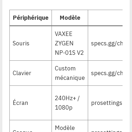
Périphérique
Modèle
Réf
VAXEE
Souris
ZYGEN
specs.gg/chop
NP-01S V2
Custom
Clavier
specs.gg/chop
mécanique
240Hz+ /
Écran
prosettings.ne
1080p
Modèle