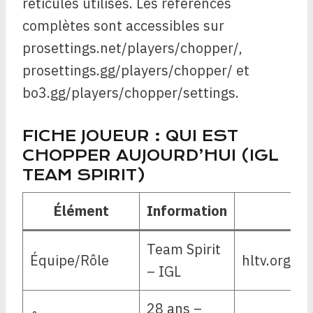
réticules utilisés. Les références
complètes sont accessibles sur
prosettings.net/players/chopper/,
prosettings.gg/players/chopper/ et
bo3.gg/players/chopper/settings.
FICHE JOUEUR : QUI EST
CHOPPER AUJOURD’HUI (IGL
TEAM SPIRIT)
Élément
Information
Team Spirit
Équipe/Rôle
hltv.org/p
– IGL
28 ans –