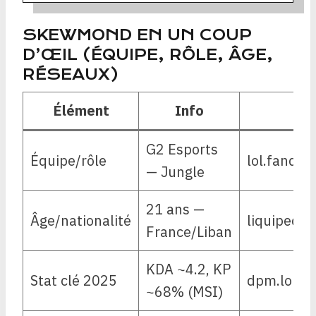
SKEWMOND EN UN COUP
D’ŒIL (ÉQUIPE, RÔLE, ÂGE,
RÉSEAUX)
Élément
Info
G2 Esports
Équipe/rôle
lol.fando
— Jungle
21 ans —
Âge/nationalité
liquipedi
France/Liban
KDA ~4.2, KP
Stat clé 2025
dpm.lol/p
~68% (MSI)