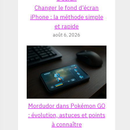
Changer le fond d’écran
iPhone : la méthode simple
et rapide
août 6, 2026
Mordudor dans Pokémon GO
: évolution, astuces et points
à connaître