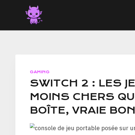
Aller
au
contenu
GAMING
SWITCH 2 : LES 
MOINS CHERS QU
BOÎTE, VRAIE BO