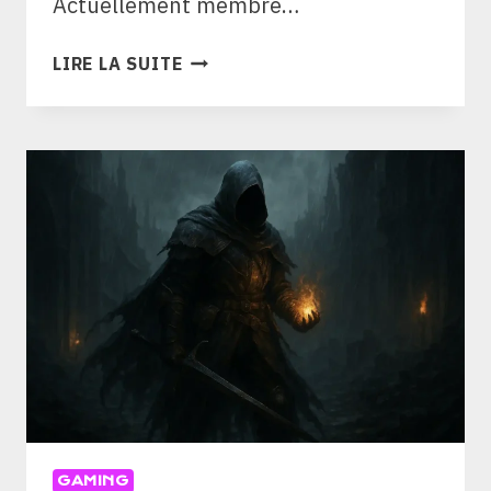
Actuellement membre…
LOL
LIRE LA SUITE
KAMILOO
:
BIO,
ÉQUIPE
ET
STATS
DU
MIDLANER
FRANÇAIS
GAMING