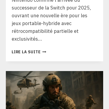
successeur de la Switch pour 2025,
ouvrant une nouvelle ère pour les
jeux portable-hybride avec
rétrocompatibilité partielle et
exclusivités…
JEUX
LIRE LA SUITE
SWITCH
2
:
LA
LISTE
À
JOUR
(COMPATIBILITÉ,
SORTIES,