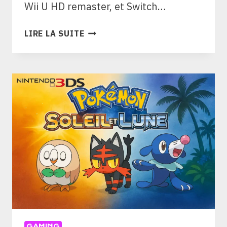
Wii U HD remaster, et Switch…
ZELDA
LIRE LA SUITE
:
THE
WIND
WAKER
—
OÙ
Y
JOUER
EN
2025
&
DURÉE
GAMING