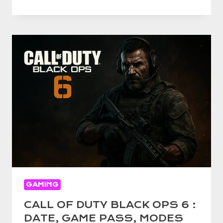
FORCE
SUR
PS5
:
DATE,
MODES,
CROSS-
PLAY,
CAMPAGNE
GAMING
CALL OF DUTY BLACK OPS 6 :
DATE, GAME PASS, MODES