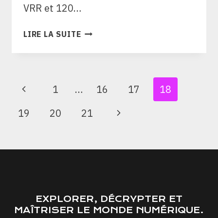
VRR et 120…
BLACK
LIRE LA SUITE
MYTH
WUKONG
SUR
PS5
NAVIGATION
Page
1
…
16
17
18
:
DE
MODES
précédente
PAGE
Page
19
20
21
GRAPHIQUES,
FPS
suivante
ET
RÉGLAGES
UTILES
EXPLORER, DÉCRYPTER ET
MAÎTRISER LE MONDE NUMÉRIQUE.