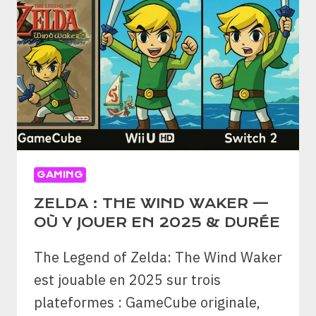
&
CE
QUI
CHANGE
VS
ELDEN
RING
GAMING
ZELDA : THE WIND WAKER —
OÙ Y JOUER EN 2025 & DURÉE
The Legend of Zelda: The Wind Waker
est jouable en 2025 sur trois
plateformes : GameCube originale,