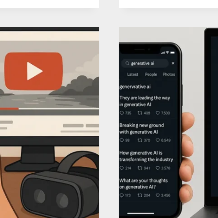
GUI
DES
TAI
ET
RAT