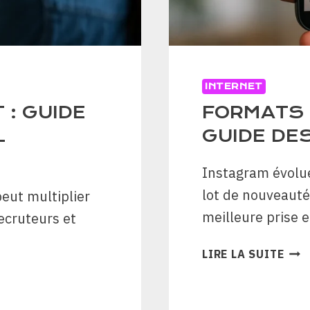
INTERNET
 : GUIDE
FORMATS 
L
GUIDE DES
Instagram évolu
lot de nouveauté
peut multiplier
meilleure prise 
ecruteurs et
FOR
LIRE LA SUITE
INS
202
: