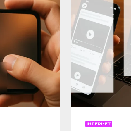
POS
SUR
X
INTERNET