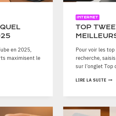
INTERNET
 QUEL
TOP TWEET
025
MEILLEUR
Tube en 2025,
Pour voir les top
orts maximisent le
recherche, saisis
sur l’onglet Top
TOP
LIRE LA SUITE
TWE
:
AFF
LES
MEI