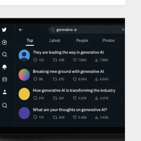
DE
LLES
IOS