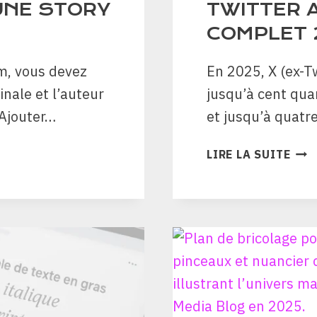
UNE STORY
TWITTER A
COMPLET 
am, vous devez
En 2025, X (ex-T
inale et l’auteur
jusqu’à cent qu
 Ajouter…
et jusqu’à quatr
TWI
LIRE LA SUITE
AND
VID
:
GUI
COM
202